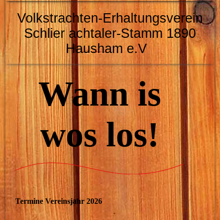
Volkstrachten-Erhaltungsverein
Schlier
achtaler-Stamm 1890
Hausham e.V
Wann is
wos los!
Termine Vereinsjahr 2026