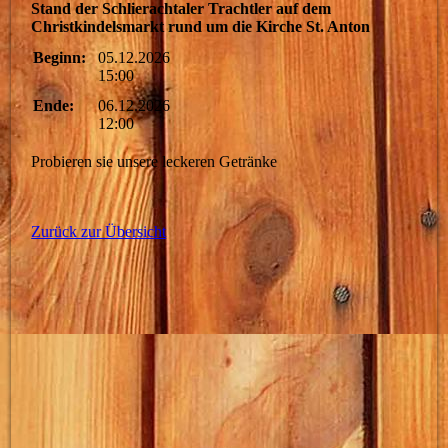
Stand der Schlierachtaler Trachtler auf dem
Christkindelsmarkt rund um die Kirche St. Anton
Beginn:
05.12.2026
15:00
Ende:
06.12.2026
12:00
Probieren sie unsere leckeren Getränke
Zurück zur Übersicht