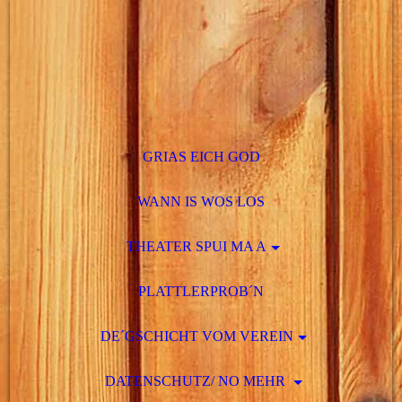
GRIAS EICH GOD
WANN IS WOS LOS
THEATER SPUI MA A
PLATTLERPROB´N
DE´GSCHICHT VOM VEREIN
DATENSCHUTZ/ NO MEHR