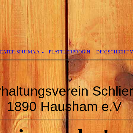
EATER SPUI MA A
PLATTLERPROB´N
DE´GSCHICHT 
haltungsverein Schlie
1890 Hausham e.V