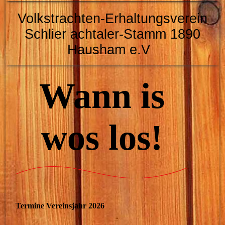
Volkstrachten-Erhaltungsverein
Schlier
achtaler-Stamm 1890
Hausham e.V
Wann is
wos los!
Termine Vereinsjahr 2026