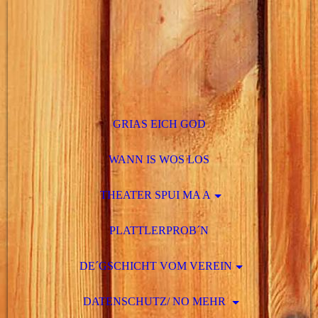
GRIAS EICH GOD
WANN IS WOS LOS
THEATER SPUI MA A
PLATTLERPROB´N
DE´GSCHICHT VOM VEREIN
DATENSCHUTZ/ NO MEHR