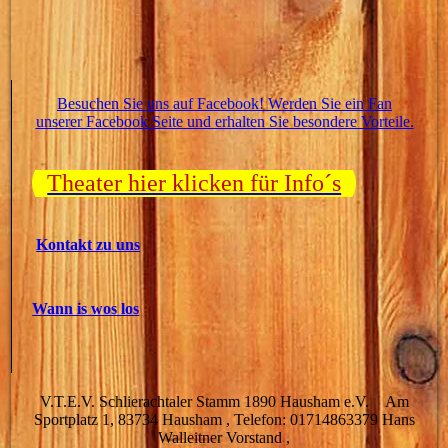
Besuchen Sie uns auf Facebook! Werden Sie ein Fan
unserer Facebook Seite und erhalten Sie besondere Vorteile.
Theater hier klicken für Info´s
Kontakt zu uns
Wann is wos los
V.T.E.V. Schlierachtaler Stamm 1890 Hausham e.V. Am
Sportplatz 1, 83734 Hausham , Telefon: 01714863379 Hans
Walleitner Vorstand ,