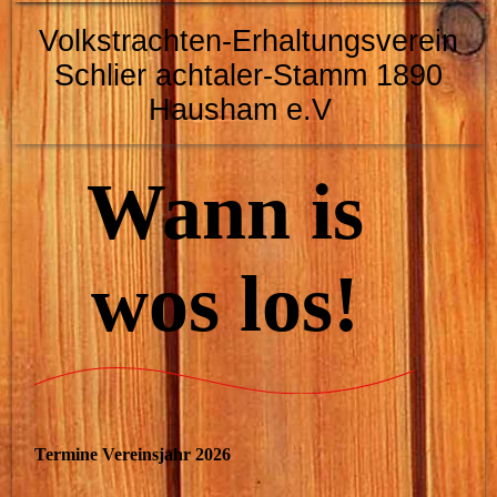
Volkstrachten-Erhaltungsverein
Schlier
achtaler-Stamm 1890
Hausham e.V
Wann is
wos los!
Termine Vereinsjahr 2026