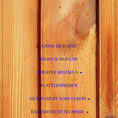
GRIAS EICH GOD
WANN IS WOS LOS
THEATER SPUI MA A
PLATTLERPROB´N
DE´GSCHICHT VOM VEREIN
DATENSCHUTZ/ NO MEHR