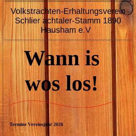
Volkstrachten-Erhaltungsverein
Schlier
achtaler-Stamm 1890
Hausham e.V
Wann is
wos los!
Termine Vereinsjahr 2026