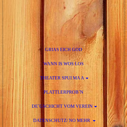
GRIAS EICH GOD
WANN IS WOS LOS
THEATER SPUI MA A
PLATTLERPROB´N
DE´GSCHICHT VOM VEREIN
DATENSCHUTZ/ NO MEHR