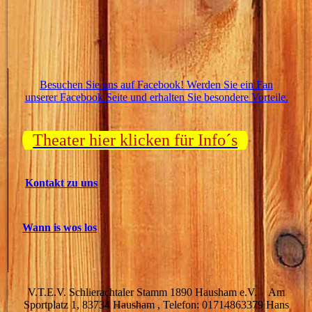
Besuchen Sie uns auf Facebook! Werden Sie ein Fan
unserer Facebook Seite und erhalten Sie besondere Vorteile.
Theater hier klicken für Info´s
Kontakt zu uns
Wann is wos los
V.T.E.V. Schlierachtaler Stamm 1890 Hausham e.V. Am
Sportplatz 1, 83734 Hausham , Telefon: 01714863379 Hans