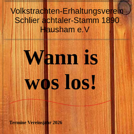
Volkstrachten-Erhaltungsverein
Schlier
achtaler-Stamm 1890
Hausham e.V
Wann is
wos los!
Termine Vereinsjahr 2026