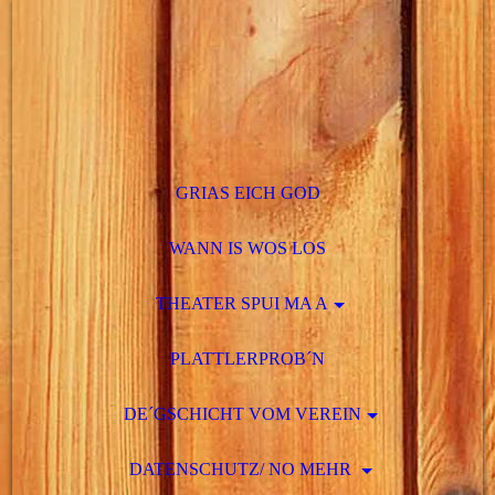
GRIAS EICH GOD
WANN IS WOS LOS
THEATER SPUI MA A
PLATTLERPROB´N
DE´GSCHICHT VOM VEREIN
DATENSCHUTZ/ NO MEHR