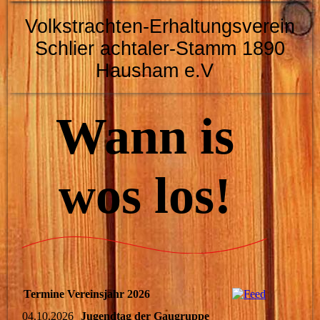
Volkstrachten-Erhaltungsverein
Schlier
achtaler-Stamm 1890
Hausham e.V
Wann is
wos los!
Termine Vereinsjahr 2026
04.10.2026
Jugendtag der Gaugruppe