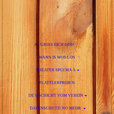
GRIAS EICH GOD
WANN IS WOS LOS
THEATER SPUI MA A
PLATTLERPROB´N
DE´GSCHICHT VOM VEREIN
DATENSCHUTZ/ NO MEHR