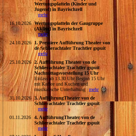
Wertungsplatteln (Kinder und
Jugend) in Bayrischzell
mehr
16.10.2026
Wertungsplatteln der Gaugruppe
(Aktive) in Bayrischzell
mehr
24.10.2026
1. Premiere Aufführung Theater von
de Schlierachtaler Trachtler gspuit
mehr
25.10.2026
2. Aufführung Theater von de
Schlierachtaler Trachtler gspuit
Nachmittagsvorstellung 15 Uhr
Einlass ab 13.30 Uhr Beginn 15 Uhr
mit Kaffee und Kuchen und
musikalische Unterhaltung
mehr
31.10.2026
3. AufführungTheater von de
Schlierachtaler Trachtler gspuit
mehr
01.11.2026
4. AufführungTheater von de
Schlierachtaler Trachtler gspuit
mehr