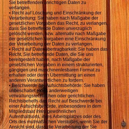
Sie betreffenden unrichtigen Daten zu
verlangen.
• Recht auf Löschung und Einschränkung der
Verarbeitung: Sie haben nach Maßgabe der
gesetzlichen Vorgaben das Recht, zu verlangen,
dass Sie betreffende Daten unverzüglich
gelöscht werden, bzw. alternativ nach Maßgabe
der gesetzlichen Vorgaben eine Einschränkung
der Verarbeitung der Daten zu verlangen.
• Recht auf Datenübertragbarkeit: Sie haben das
Recht, Sie betreffende Daten, die Sie uns
bereitgestellt haben, nach Maßgabe der
gesetzlichen Vorgaben in einem strukturierten,
gängigen und maschinenlesbaren Format zu
erhalten oder deren Übermittlung an einen
anderen Verantwortlichen zu fordern.
• Beschwerde bei Aufsichtsbehörde: Sie haben
unbeschadet eines anderweitigen
verwaltungsrechtlichen oder gerichtlichen
Rechtsbehelfs das Recht auf Beschwerde bei
einer Aufsichtsbehörde, insbesondere in dem
Mitgliedstaat ihres gewöhnlichen
Aufenthaltsorts, ihres Arbeitsplatzes oder des
Orts des mutmaßlichen Verstoßes, wenn Sie der
Ansicht sind, dass die Verarbeitung der Sie