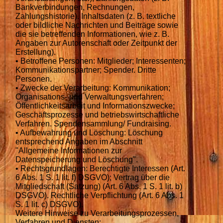
Bankverbindungen, Rechnungen,
Zahlungshistorie). Inhaltsdaten (z. B. textliche
oder bildliche Nachrichten und Beiträge sowie
die sie betreffenden Informationen, wie z. B.
Angaben zur Autorenschaft oder Zeitpunkt der
Erstellung).
• Betroffene Personen: Mitglieder; Interessenten;
Kommunikationspartner; Spender. Dritte
Personen.
• Zwecke der Verarbeitung: Kommunikation;
Organisations- und Verwaltungsverfahren;
Öffentlichkeitsarbeit und Informationszwecke;
Geschäftsprozesse und betriebswirtschaftliche
Verfahren. Spendensammlung/ Fundraising.
• Aufbewahrung und Löschung: Löschung
entsprechend Angaben im Abschnitt
"Allgemeine Informationen zur
Datenspeicherung und Löschung".
• Rechtsgrundlagen: Berechtigte Interessen (Art.
6 Abs. 1 S. 1 lit. f) DSGVO); Vertrag über die
Mitgliedschaft (Satzung) (Art. 6 Abs. 1 S. 1 lit. b)
DSGVO). Rechtliche Verpflichtung (Art. 6 Abs. 1
S. 1 lit. c) DSGVO).
Weitere Hinweise zu Verarbeitungsprozessen,
Verfahren und Diensten: