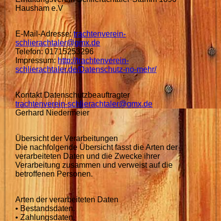
Hausham e.V
E-Mail-Adresse:
trachtenverein-
schlierachtaler@gmx.de
Telefon: 01715253296
Impressum:
http://trachtenverein-
schlierachtaler.de/Datenschutz-no-mehr/
Kontakt Datenschutzbeauftragter
trachtenverein-schlierachtaler@gmx.de
Gerhard Niedermeier
Übersicht der Verarbeitungen
Die nachfolgende Übersicht fasst die Arten der
verarbeiteten Daten und die Zwecke ihrer
Verarbeitung zusammen und verweist auf die
betroffenen Personen.
Arten der verarbeiteten Daten
• Bestandsdaten.
• Zahlungsdaten.