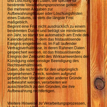
und Löschung von Daten, die speziell für
bestimmte Verarbeitungsprozesse gelten.
Bei mehreren Angaben zur
Aufbewahrungsdauer oder Löschungsfristen
eines Datums, ist stets die längste Frist
maßgeblich.
Beginnt eine Frist nicht ausdrücklich zu einem
bestimmten Datum und beträgt sie mindestens
ein Jahr, so startet sie automatisch am Ende des
Kalenderjahres, in dem das fristauslösende
Ereignis eingetreten ist. Im Fall laufender
Vertragsverhältnisse, in deren Rahmen Daten
gespeichert werden, ist das fristauslösende
Ereignis der Zeitpunkt des Wirksamwerdens der
Kündigung oder sonstige Beendigung des
Rechtsverhältnisses.
Daten, die nicht mehr für den ursprünglich
vorgesehenen Zweck, sondern aufgrund
gesetzlicher Vorgaben oder anderer Gründe
aufbewahrt werden, verarbeiten wir
ausschließlich zu den Gründen, die ihre
Aufbewahrung rechtfertigen.
Weitere Hinweise zu Verarbeitungsprozessen,