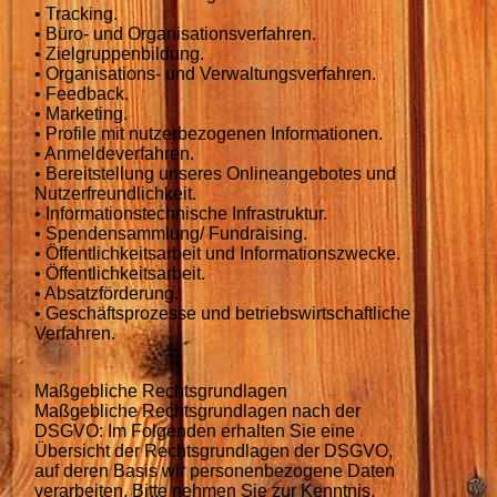
• Tracking.
• Büro- und Organisationsverfahren.
• Zielgruppenbildung.
• Organisations- und Verwaltungsverfahren.
• Feedback.
• Marketing.
• Profile mit nutzerbezogenen Informationen.
• Anmeldeverfahren.
• Bereitstellung unseres Onlineangebotes und
Nutzerfreundlichkeit.
• Informationstechnische Infrastruktur.
• Spendensammlung/ Fundraising.
• Öffentlichkeitsarbeit und Informationszwecke.
• Öffentlichkeitsarbeit.
• Absatzförderung.
• Geschäftsprozesse und betriebswirtschaftliche
Verfahren.
Maßgebliche Rechtsgrundlagen
Maßgebliche Rechtsgrundlagen nach der
DSGVO: Im Folgenden erhalten Sie eine
Übersicht der Rechtsgrundlagen der DSGVO,
auf deren Basis wir personenbezogene Daten
verarbeiten. Bitte nehmen Sie zur Kenntnis,