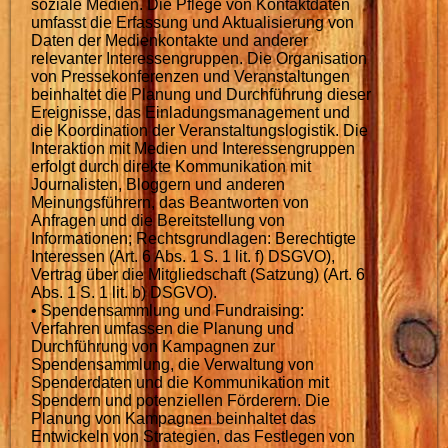
soziale Medien. Die Pflege von Kontaktdaten
umfasst die Erfassung und Aktualisierung von
Daten der Medienkontakte und anderer
relevanter Interessengruppen. Die Organisation
von Pressekonferenzen und Veranstaltungen
beinhaltet die Planung und Durchführung dieser
Ereignisse, das Einladungsmanagement und
die Koordination der Veranstaltungslogistik. Die
Interaktion mit Medien und Interessengruppen
erfolgt durch direkte Kommunikation mit
Journalisten, Bloggern und anderen
Meinungsführern, das Beantworten von
Anfragen und die Bereitstellung von
Informationen; Rechtsgrundlagen: Berechtigte
Interessen (Art. 6 Abs. 1 S. 1 lit. f) DSGVO),
Vertrag über die Mitgliedschaft (Satzung) (Art. 6
Abs. 1 S. 1 lit. b) DSGVO).
• Spendensammlung und Fundraising:
Verfahren umfassen die Planung und
Durchführung von Kampagnen zur
Spendensammlung, die Verwaltung von
Spenderdaten und die Kommunikation mit
Spendern und potenziellen Förderern. Die
Planung von Kampagnen beinhaltet das
Entwickeln von Strategien, das Festlegen von