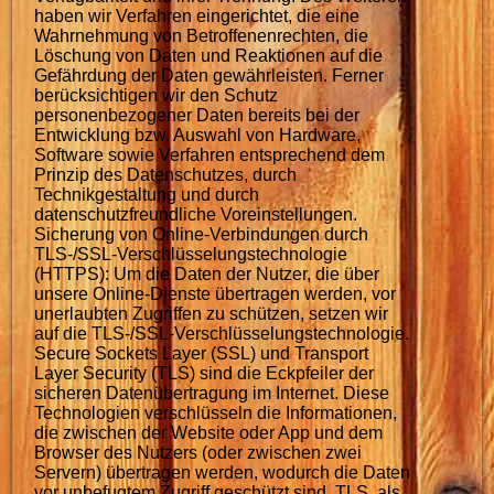
haben wir Verfahren eingerichtet, die eine
Wahrnehmung von Betroffenenrechten, die
Löschung von Daten und Reaktionen auf die
Gefährdung der Daten gewährleisten. Ferner
berücksichtigen wir den Schutz
personenbezogener Daten bereits bei der
Entwicklung bzw. Auswahl von Hardware,
Software sowie Verfahren entsprechend dem
Prinzip des Datenschutzes, durch
Technikgestaltung und durch
datenschutzfreundliche Voreinstellungen.
Sicherung von Online-Verbindungen durch
TLS-/SSL-Verschlüsselungstechnologie
(HTTPS): Um die Daten der Nutzer, die über
unsere Online-Dienste übertragen werden, vor
unerlaubten Zugriffen zu schützen, setzen wir
auf die TLS-/SSL-Verschlüsselungstechnologie.
Secure Sockets Layer (SSL) und Transport
Layer Security (TLS) sind die Eckpfeiler der
sicheren Datenübertragung im Internet. Diese
Technologien verschlüsseln die Informationen,
die zwischen der Website oder App und dem
Browser des Nutzers (oder zwischen zwei
Servern) übertragen werden, wodurch die Daten
vor unbefugtem Zugriff geschützt sind. TLS, als