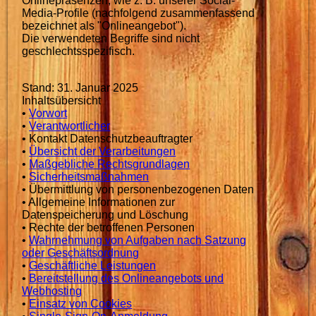
Onlinepräsenzen, wie z. B. unserer Social-
Media-Profile (nachfolgend zusammenfassend
bezeichnet als "Onlineangebot").
Die verwendeten Begriffe sind nicht
geschlechtsspezifisch.
Stand: 31. Januar 2025
Inhaltsübersicht
•
Vorwort
•
Verantwortlicher
• Kontakt Datenschutzbeauftragter
•
Übersicht der Verarbeitungen
•
Maßgebliche Rechtsgrundlagen
•
Sicherheitsmaßnahmen
• Übermittlung von personenbezogenen Daten
• Allgemeine Informationen zur
Datenspeicherung und Löschung
• Rechte der betroffenen Personen
•
Wahrnehmung von Aufgaben nach Satzung
oder Geschäftsordnung
•
Geschäftliche Leistungen
•
Bereitstellung des Onlineangebots und
Webhosting
•
Einsatz von Cookies