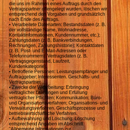
die uns im Rahmen eines Auftrags durch den
Vertragspartner offengelegt wurden, löschen wir
entsprechend den Vorgaben und grundsätzlich
nach Ende des Auftrags.
• Verarbeitete Datenarten: Bestandsdaten (z. B.
der vollständige Name, Wohnadresse,
Kontaktinformationen, Kundennummer, etc.);
Zahlungsdaten (z. B. Bankverbindungen,
Rechnungen, Zahlungshistorie); Kontaktdaten
(z. B. Post- und E-Mail-Adressen oder
Telefonnummern). Vertragsdaten (z. B.
Vertragsgegenstand, Laufzeit,
Kundenkategorie).
• Betroffene Personen: Leistungsempfänger und
Auftraggeber; Interessenten. Geschäfts- und
Vertragspartner.
• Zwecke der Verarbeitung: Erbringung
vertraglicher Leistungen und Erfüllung
vertraglicher Pflichten; Kommunikation; Büro-
und Organisationsverfahren; Organisations- und
Verwaltungsverfahren. Geschäftsprozesse und
betriebswirtschaftliche Verfahren.
• Aufbewahrung und Löschung: Löschung
entsprechend Angaben im Abschnitt
"Allgemeine Informationen zur