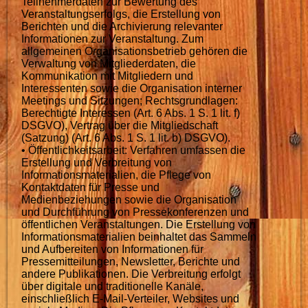
Teilnehmerdaten zur Bewertung des
Veranstaltungserfolgs, die Erstellung von
Berichten und die Archivierung relevanter
Informationen zur Veranstaltung. Zum
allgemeinen Organisationsbetrieb gehören die
Verwaltung von Mitgliederdaten, die
Kommunikation mit Mitgliedern und
Interessenten sowie die Organisation interner
Meetings und Sitzungen; Rechtsgrundlagen:
Berechtigte Interessen (Art. 6 Abs. 1 S. 1 lit. f)
DSGVO), Vertrag über die Mitgliedschaft
(Satzung) (Art. 6 Abs. 1 S. 1 lit. b) DSGVO).
• Öffentlichkeitsarbeit: Verfahren umfassen die
Erstellung und Verbreitung von
Informationsmaterialien, die Pflege von
Kontaktdaten für Presse und
Medienbeziehungen sowie die Organisation
und Durchführung von Pressekonferenzen und
öffentlichen Veranstaltungen. Die Erstellung von
Informationsmaterialien beinhaltet das Sammeln
und Aufbereiten von Informationen für
Pressemitteilungen, Newsletter, Berichte und
andere Publikationen. Die Verbreitung erfolgt
über digitale und traditionelle Kanäle,
einschließlich E-Mail-Verteiler, Websites und