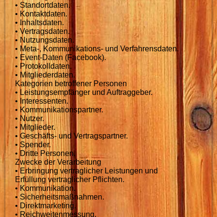
• Standortdaten.
• Kontaktdaten.
• Inhaltsdaten.
• Vertragsdaten.
• Nutzungsdaten.
• Meta-, Kommunikations- und Verfahrensdaten.
• Event-Daten (Facebook).
• Protokolldaten.
• Mitgliederdaten.
Kategorien betroffener Personen
• Leistungsempfänger und Auftraggeber.
• Interessenten.
• Kommunikationspartner.
• Nutzer.
• Mitglieder.
• Geschäfts- und Vertragspartner.
• Spender.
• Dritte Personen.
Zwecke der Verarbeitung
• Erbringung vertraglicher Leistungen und
Erfüllung vertraglicher Pflichten.
• Kommunikation.
• Sicherheitsmaßnahmen.
• Direktmarketing.
• Reichweitenmessung.