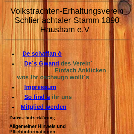
Volkstrachten-Erhaltungsverein
Schlier
achtaler-Stamm 1890
Hausham e.V
De schaffan ò
De´s Gwand
des Verein´
Einfach Anklicken
wos Ihr oschaugn wollt´s
Impressum
So find´s
ihr uns
Mitglied werden
Datenschutzerklärung
Allgemeiner Hinweis und
Pflichtinformationen