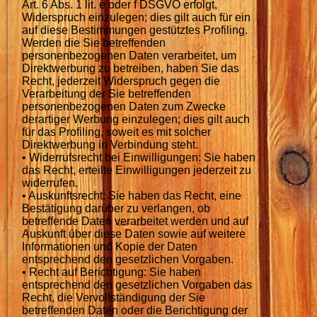
Art. 6 Abs. 1 lit. e oder f DSGVO erfolgt,
Widerspruch einzulegen; dies gilt auch für ein
auf diese Bestimmungen gestütztes Profiling.
Werden die Sie betreffenden
personenbezogenen Daten verarbeitet, um
Direktwerbung zu betreiben, haben Sie das
Recht, jederzeit Widerspruch gegen die
Verarbeitung der Sie betreffenden
personenbezogenen Daten zum Zwecke
derartiger Werbung einzulegen; dies gilt auch
für das Profiling, soweit es mit solcher
Direktwerbung in Verbindung steht.
• Widerrufsrecht bei Einwilligungen: Sie haben
das Recht, erteilte Einwilligungen jederzeit zu
widerrufen.
• Auskunftsrecht: Sie haben das Recht, eine
Bestätigung darüber zu verlangen, ob
betreffende Daten verarbeitet werden und auf
Auskunft über diese Daten sowie auf weitere
Informationen und Kopie der Daten
entsprechend den gesetzlichen Vorgaben.
• Recht auf Berichtigung: Sie haben
entsprechend den gesetzlichen Vorgaben das
Recht, die Vervollständigung der Sie
betreffenden Daten oder die Berichtigung der