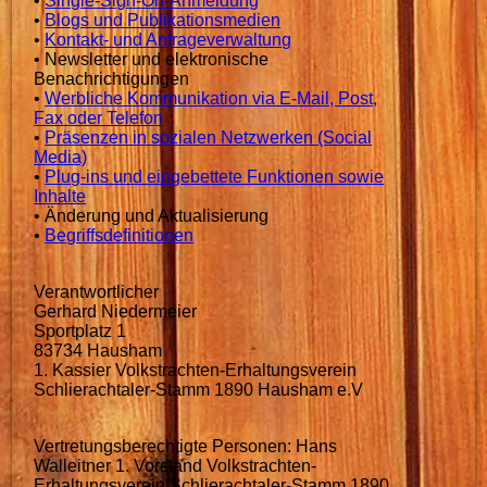
•
Single-Sign-On-Anmeldung
•
Blogs und Publikationsmedien
•
Kontakt- und Anfrageverwaltung
• Newsletter und elektronische
Benachrichtigungen
•
Werbliche Kommunikation via E-Mail, Post,
Fax oder Telefon
•
Präsenzen in sozialen Netzwerken (Social
Media)
•
Plug-ins und eingebettete Funktionen sowie
Inhalte
• Änderung und Aktualisierung
•
Begriffsdefinitionen
Verantwortlicher
Gerhard Niedermeier
Sportplatz 1
83734 Hausham
1. Kassier Volkstrachten-Erhaltungsverein
Schlierachtaler-Stamm 1890 Hausham e.V
Vertretungsberechtigte Personen: Hans
Walleitner 1. Vorstand Volkstrachten-
Erhaltungsverein Schlierachtaler-Stamm 1890