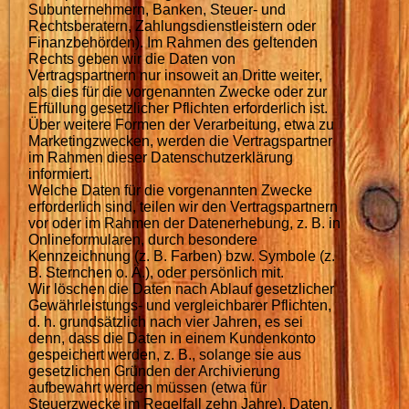
Subunternehmern, Banken, Steuer- und
Rechtsberatern, Zahlungsdienstleistern oder
Finanzbehörden). Im Rahmen des geltenden
Rechts geben wir die Daten von
Vertragspartnern nur insoweit an Dritte weiter,
als dies für die vorgenannten Zwecke oder zur
Erfüllung gesetzlicher Pflichten erforderlich ist.
Über weitere Formen der Verarbeitung, etwa zu
Marketingzwecken, werden die Vertragspartner
im Rahmen dieser Datenschutzerklärung
informiert.
Welche Daten für die vorgenannten Zwecke
erforderlich sind, teilen wir den Vertragspartnern
vor oder im Rahmen der Datenerhebung, z. B. in
Onlineformularen, durch besondere
Kennzeichnung (z. B. Farben) bzw. Symbole (z.
B. Sternchen o. Ä.), oder persönlich mit.
Wir löschen die Daten nach Ablauf gesetzlicher
Gewährleistungs- und vergleichbarer Pflichten,
d. h. grundsätzlich nach vier Jahren, es sei
denn, dass die Daten in einem Kundenkonto
gespeichert werden, z. B., solange sie aus
gesetzlichen Gründen der Archivierung
aufbewahrt werden müssen (etwa für
Steuerzwecke im Regelfall zehn Jahre). Daten,