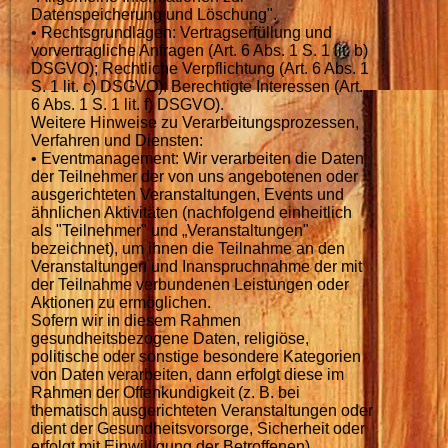
Datenspeicherung und Löschung".
• Rechtsgrundlagen: Vertragserfüllung und
vorvertragliche Anfragen (Art. 6 Abs. 1 S. 1 lit. b)
DSGVO); Rechtliche Verpflichtung (Art. 6 Abs. 1
S. 1 lit. c) DSGVO). Berechtigte Interessen (Art.
6 Abs. 1 S. 1 lit. f) DSGVO).
Weitere Hinweise zu Verarbeitungsprozessen,
Verfahren und Diensten:
• Eventmanagement: Wir verarbeiten die Daten
der Teilnehmer der von uns angebotenen oder
ausgerichteten Veranstaltungen, Events und
ähnlichen Aktivitäten (nachfolgend einheitlich
als "Teilnehmer" und „Veranstaltungen"
bezeichnet), um ihnen die Teilnahme an den
Veranstaltungen und Inanspruchnahme der mit
der Teilnahme verbundenen Leistungen oder
Aktionen zu ermöglichen.
Sofern wir in diesem Rahmen
gesundheitsbezogene Daten, religiöse,
politische oder sonstige besondere Kategorien
von Daten verarbeiten, dann erfolgt diese im
Rahmen der Offenkundigkeit (z. B. bei
thematisch ausgerichteten Veranstaltungen oder
dient der Gesundheitsvorsorge, Sicherheit oder
erfolgt mit Einwilligung der Betroffenen).