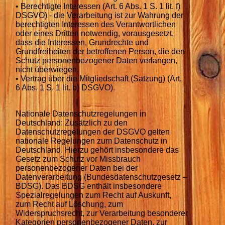
• Berechtigte Interessen (Art. 6 Abs. 1 S. 1 lit. f)
DSGVO) - die Verarbeitung ist zur Wahrung der
berechtigten Interessen des Verantwortlichen
oder eines Dritten notwendig, vorausgesetzt,
dass die Interessen, Grundrechte und
Grundfreiheiten der betroffenen Person, die den
Schutz personenbezogener Daten verlangen,
nicht überwiegen.
• Vertrag über die Mitgliedschaft (Satzung) (Art.
6 Abs. 1 S. 1 lit. b) DSGVO).
Nationale Datenschutzregelungen in
Deutschland: Zusätzlich zu den
Datenschutzregelungen der DSGVO gelten
nationale Regelungen zum Datenschutz in
Deutschland. Hierzu gehört insbesondere das
Gesetz zum Schutz vor Missbrauch
personenbezogener Daten bei der
Datenverarbeitung (Bundesdatenschutzgesetz –
BDSG). Das BDSG enthält insbesondere
Spezialregelungen zum Recht auf Auskunft,
zum Recht auf Löschung, zum
Widerspruchsrecht, zur Verarbeitung besonderer
Kategorien personenbezogener Daten, zur