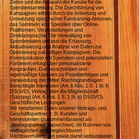
Zielen und die Auswahl der Kanäle für die
Spendensammlung. Die Durchführung von
Kampagnen erfolgt durch die Initiierung und
Umsetzung spezifischer Fundraising-Aktionen,
das Sammeln von Spenden über Online-
Plattformen, Veranstaltungen und
Direktansprache. Die Verwaltung von
Spenderdaten umfasst die Erfassung,
Aktualisierung und Analyse von Daten zur
Optimierung zukünftiger Kampagnen. Die
Kommunikation mit Spendern und potenziellen
Förderern erfolgt über personalisierte
Ansprachen, Dankesschreiben und
regelmäßige Updates zu Projekterfolgen und
Verwendung der Mittel; Rechtsgrundlagen:
Berechtigte Interessen (Art. 6 Abs. 1 S. 1 lit. f)
DSGVO), Vertrag über die Mitgliedschaft
(Satzung) (Art. 6 Abs. 1 S. 1 lit. b) DSGVO).
Geschäftliche Leistungen
Wir verarbeiten Daten unserer Vertrags- und
Geschäftspartner, z. B. Kunden und
Interessenten (zusammenfassend als
„Vertragspartner" bezeichnet), im Rahmen von
vertraglichen und vergleichbaren
Rechtsverhältnissen sowie damit verbundenen