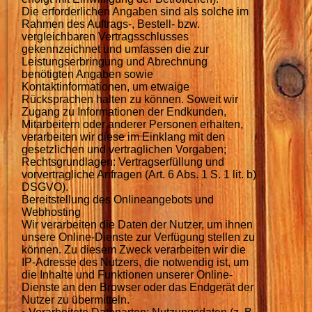
Die erforderlichen Angaben sind als solche im
Rahmen des Auftrags-, Bestell- bzw.
vergleichbaren Vertragsschlusses
gekennzeichnet und umfassen die zur
Leistungserbringung und Abrechnung
benötigten Angaben sowie
Kontaktinformationen, um etwaige
Rücksprachen halten zu können. Soweit wir
Zugang zu Informationen der Endkunden,
Mitarbeitern oder anderer Personen erhalten,
verarbeiten wir diese im Einklang mit den
gesetzlichen und vertraglichen Vorgaben;
Rechtsgrundlagen: Vertragserfüllung und
vorvertragliche Anfragen (Art. 6 Abs. 1 S. 1 lit. b)
DSGVO).
Bereitstellung des Onlineangebots und
Webhosting
Wir verarbeiten die Daten der Nutzer, um ihnen
unsere Online-Dienste zur Verfügung stellen zu
können. Zu diesem Zweck verarbeiten wir die
IP-Adresse des Nutzers, die notwendig ist, um
die Inhalte und Funktionen unserer Online-
Dienste an den Browser oder das Endgerät der
Nutzer zu übermitteln.