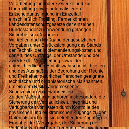
Verarbeitung für andere Zwecke und zur
Übermittlung sowie automatisierten
Entscheidungsfindung im Einzelfall
einschließlich Profiling. Ferner können
Landesdatenschutzgesetze der einzelnen
Bundesländer zur Anwendung gelangen.
Sicherheitsmaßnahmen
Wir treffen nach Maßgabe der gesetzlichen
Vorgaben unter Berücksichtigung des Stands
der Technik, der Implementierungskosten und
der Art, des Umfangs, der Umstände und der
Zwecke der Verarbeitung sowie der
unterschiedlichen Eintrittswahrscheinlichkeiten
und des Ausmaßes der Bedrohung der Rechte
und Freiheiten natürlicher Personen geeignete
technische und organisatorische Maßnahmen,
um ein dem Risiko angemessenes
Schutzniveau zu gewährleisten.
Zu den Maßnahmen gehören insbesondere die
Sicherung der Vertraulichkeit, Integrität und
Verfügbarkeit von Daten durch Kontrolle des
physischen und elektronischen Zugangs zu den
Daten als auch des sie betreffenden Zugriffs, der
Eingabe, der Weitergabe, der Sicherung der
Verfügbarkeit und ihrer Trennung. Des Weiteren