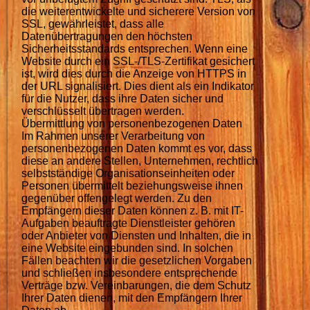
die weiterentwickelte und sicherere Version von
SSL, gewährleistet, dass alle
Datenübertragungen den höchsten
Sicherheitsstandards entsprechen. Wenn eine
Website durch ein SSL-/TLS-Zertifikat gesichert
ist, wird dies durch die Anzeige von HTTPS in
der URL signalisiert. Dies dient als ein Indikator
für die Nutzer, dass ihre Daten sicher und
verschlüsselt übertragen werden.
Übermittlung von personenbezogenen Daten
Im Rahmen unserer Verarbeitung von
personenbezogenen Daten kommt es vor, dass
diese an andere Stellen, Unternehmen, rechtlich
selbstständige Organisationseinheiten oder
Personen übermittelt beziehungsweise ihnen
gegenüber offengelegt werden. Zu den
Empfängern dieser Daten können z. B. mit IT-
Aufgaben beauftragte Dienstleister gehören
oder Anbieter von Diensten und Inhalten, die in
eine Website eingebunden sind. In solchen
Fällen beachten wir die gesetzlichen Vorgaben
und schließen insbesondere entsprechende
Verträge bzw. Vereinbarungen, die dem Schutz
Ihrer Daten dienen, mit den Empfängern Ihrer