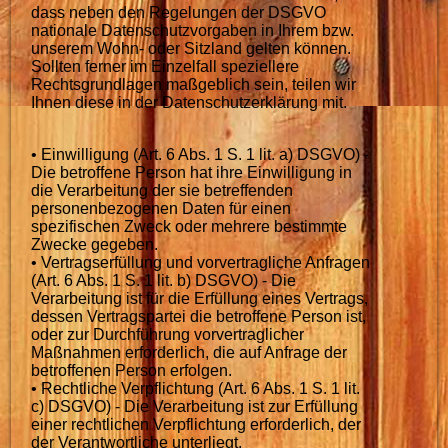
dass neben den Regelungen der DSGVO
nationale Datenschutzvorgaben in Ihrem bzw.
unserem Wohn- oder Sitzland gelten können.
Sollten ferner im Einzelfall speziellere
Rechtsgrundlagen maßgeblich sein, teilen wir
Ihnen diese in der Datenschutzerklärung mit.
• Einwilligung (Art. 6 Abs. 1 S. 1 lit. a) DSGVO) -
Die betroffene Person hat ihre Einwilligung in
die Verarbeitung der sie betreffenden
personenbezogenen Daten für einen
spezifischen Zweck oder mehrere bestimmte
Zwecke gegeben.
• Vertragserfüllung und vorvertragliche Anfragen
(Art. 6 Abs. 1 S. 1 lit. b) DSGVO) - Die
Verarbeitung ist für die Erfüllung eines Vertrags,
dessen Vertragspartei die betroffene Person ist,
oder zur Durchführung vorvertraglicher
Maßnahmen erforderlich, die auf Anfrage der
betroffenen Person erfolgen.
• Rechtliche Verpflichtung (Art. 6 Abs. 1 S. 1 lit.
c) DSGVO) - Die Verarbeitung ist zur Erfüllung
einer rechtlichen Verpflichtung erforderlich, der
der Verantwortliche unterliegt.