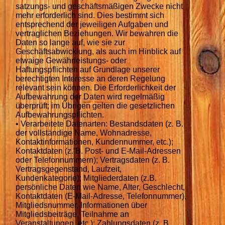
satzungs- und geschäftsmäßigen Zwecke nicht
mehr erforderlich sind. Dies bestimmt sich
entsprechend der jeweiligen Aufgaben und
vertraglichen Beziehungen. Wir bewahren die
Daten so lange auf, wie sie zur
Geschäftsabwicklung, als auch im Hinblick auf
etwaige Gewährleistungs- oder
Haftungspflichten auf Grundlage unserer
berechtigten Interesse an deren Regelung
relevant sein können. Die Erforderlichkeit der
Aufbewahrung der Daten wird regelmäßig
überprüft; im Übrigen gelten die gesetzlichen
Aufbewahrungspflichten.
• Verarbeitete Datenarten: Bestandsdaten (z. B.
der vollständige Name, Wohnadresse,
Kontaktinformationen, Kundennummer, etc.);
Kontaktdaten (z. B. Post- und E-Mail-Adressen
oder Telefonnummern); Vertragsdaten (z. B.
Vertragsgegenstand, Laufzeit,
Kundenkategorie); Mitgliederdaten (z.B.
persönliche Daten wie Name, Alter, Geschlecht,
Kontaktdaten (E-Mail-Adresse, Telefonnummer),
Mitgliedsnummer, Informationen über
Mitgliedsbeiträge, Teilnahme an
Veranstaltungen, etc.); Zahlungsdaten (z. B.