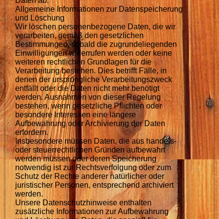
Daten ab.
Allgemeine Informationen zur Datenspeicherung
und Löschung
Wir löschen personenbezogene Daten, die wir
verarbeiten, gemäß den gesetzlichen
Bestimmungen, sobald die zugrundeliegenden
Einwilligungen widerrufen werden oder keine
weiteren rechtlichen Grundlagen für die
Verarbeitung bestehen. Dies betrifft Fälle, in
denen der ursprüngliche Verarbeitungszweck
entfällt oder die Daten nicht mehr benötigt
werden. Ausnahmen von dieser Regelung
bestehen, wenn gesetzliche Pflichten oder
besondere Interessen eine längere
Aufbewahrung oder Archivierung der Daten
erfordern.
Insbesondere müssen Daten, die aus handels-
oder steuerrechtlichen Gründen aufbewahrt
werden müssen oder deren Speicherung
notwendig ist zur Rechtsverfolgung oder zum
Schutz der Rechte anderer natürlicher oder
juristischer Personen, entsprechend archiviert
werden.
Unsere Datenschutzhinweise enthalten
zusätzliche Informationen zur Aufbewahrung