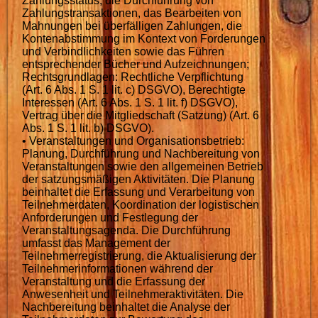
Zahlungsstatus, die Durchführung von
Zahlungstransaktionen, das Bearbeiten von
Mahnungen bei überfälligen Zahlungen, die
Kontenabstimmung im Kontext von Forderungen
und Verbindlichkeiten sowie das Führen
entsprechender Bücher und Aufzeichnungen;
Rechtsgrundlagen: Rechtliche Verpflichtung
(Art. 6 Abs. 1 S. 1 lit. c) DSGVO), Berechtigte
Interessen (Art. 6 Abs. 1 S. 1 lit. f) DSGVO),
Vertrag über die Mitgliedschaft (Satzung) (Art. 6
Abs. 1 S. 1 lit. b) DSGVO).
• Veranstaltungen und Organisationsbetrieb:
Planung, Durchführung und Nachbereitung von
Veranstaltungen sowie den allgemeinen Betrieb
der satzungsmäßigen Aktivitäten. Die Planung
beinhaltet die Erfassung und Verarbeitung von
Teilnehmerdaten, Koordination der logistischen
Anforderungen und Festlegung der
Veranstaltungsagenda. Die Durchführung
umfasst das Management der
Teilnehmerregistrierung, die Aktualisierung der
Teilnehmerinformationen während der
Veranstaltung und die Erfassung der
Anwesenheit und Teilnehmeraktivitäten. Die
Nachbereitung beinhaltet die Analyse der