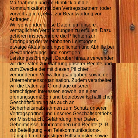
Maßnahmen und im Hinblick auf die
Kommunikation mit den Vertragspartnern (oder
vorvertraglich), etwa zur Beantwortung von
Anfragen.
Wir verwenden diese Daten, um unsere
vertraglichen Verpflichtungen zu erfüllen. Dazu
gehören insbesondere die Pflichten zur
Erbringung der vereinbarten Leistungen,
etwaige Aktualisierungspflichten und Abhilfe bei
Gewährleistungs- und sonstigen
Leistungsstörungen. Darüber hinaus verwenden
wir die Daten zur Wahrung unserer Rechte und
zum Zwecke der mit diesen Pflichten
verbundenen Verwaltungsaufgaben sowie der
Unternehmensorganisation. Zudem verarbeiten
wir die Daten auf Grundlage unserer
berechtigten Interessen sowohl an einer
ordnungsgemäßen und betriebswirtschaftlichen
Geschäftsführung als auch an
Sicherheitsmaßnahmen zum Schutz unserer
Vertragspartner und unseres Geschäftsbetriebs
vor Missbrauch, Gefährdung ihrer Daten,
Geheimnisse, Informationen und Rechte (z. B.
zur Beteiligung von Telekommunikations-,
Transport- und sonstigen Hilfsdiensten sowie