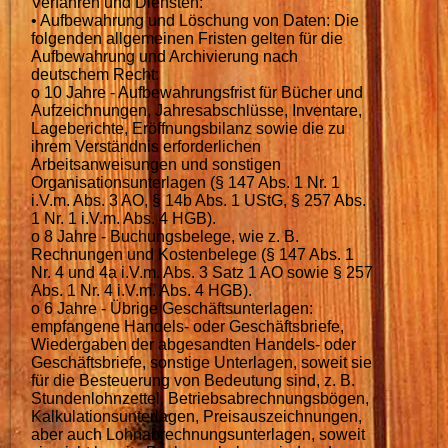
Verfahren und Diensten:
• Aufbewahrung und Löschung von Daten: Die
folgenden allgemeinen Fristen gelten für die
Aufbewahrung und Archivierung nach
deutschem Recht:
o 10 Jahre - Aufbewahrungsfrist für Bücher und
Aufzeichnungen, Jahresabschlüsse, Inventare,
Lageberichte, Eröffnungsbilanz sowie die zu
ihrem Verständnis erforderlichen
Arbeitsanweisungen und sonstigen
Organisationsunterlagen (§ 147 Abs. 1 Nr. 1
i.V.m. Abs. 3 AO, § 14b Abs. 1 UStG, § 257 Abs.
1 Nr. 1 i.V.m. Abs. 4 HGB).
o 8 Jahre - Buchungsbelege, wie z. B.
Rechnungen und Kostenbelege (§ 147 Abs. 1
Nr. 4 und 4a i.V.m. Abs. 3 Satz 1 AO sowie § 257
Abs. 1 Nr. 4 i.V.m. Abs. 4 HGB).
o 6 Jahre - Übrige Geschäftsunterlagen:
empfangene Handels- oder Geschäftsbriefe,
Wiedergaben der abgesandten Handels- oder
Geschäftsbriefe, sonstige Unterlagen, soweit sie
für die Besteuerung von Bedeutung sind, z. B.
Stundenlohnzettel, Betriebsabrechnungsbögen,
Kalkulationsunterlagen, Preisauszeichnungen,
aber auch Lohnabrechnungsunterlagen, soweit