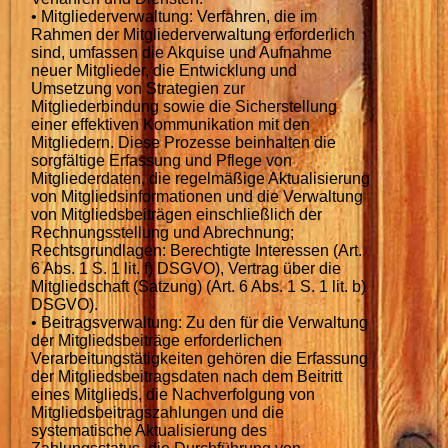
• Mitgliederverwaltung: Verfahren, die im
Rahmen der Mitgliederverwaltung erforderlich
sind, umfassen die Akquise und Aufnahme
neuer Mitglieder, die Entwicklung und
Umsetzung von Strategien zur
Mitgliederbindung sowie die Sicherstellung
einer effektiven Kommunikation mit den
Mitgliedern. Diese Prozesse beinhalten die
sorgfältige Erfassung und Pflege von
Mitgliederdaten, die regelmäßige Aktualisierung
von Mitgliedsinformationen und die Verwaltung
von Mitgliedsbeiträgen einschließlich der
Rechnungsstellung und Abrechnung;
Rechtsgrundlagen: Berechtigte Interessen (Art.
6 Abs. 1 S. 1 lit. f) DSGVO), Vertrag über die
Mitgliedschaft (Satzung) (Art. 6 Abs. 1 S. 1 lit. b)
DSGVO).
• Beitragsverwaltung: Zu den für die Verwaltung
der Mitgliedsbeiträge erforderlichen
Verarbeitungstätigkeiten gehören die Erfassung
der Mitgliedsbeitragsdaten nach dem Beitritt
eines Mitglieds, die Nachverfolgung von
Mitgliedsbeitragszahlungen und die
systematische Aktualisierung des