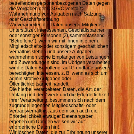
betreffenden personenbezogenen Daten gegen
die Vorgaben der DSGVO verstößt.
Wahrnehmung von Aufgaben nach Satzung
oder Geschäftsordnung
Wir verarbeiten die Daten unserer Mitglieder,
Unterstützer, Interessenten, Geschäftspartner
oder sonstiger Personen (Zusammenfassend
"Betroffene"), wenn wir mit ihnen in einem
Mitgliedschafts- oder sonstigem geschäftlichen
Verhältnis stehen und unsere Aufgaben
wahrnehmen sowie Empfänger von Leistungen
und Zuwendungen sind. Im Übrigen verarbeiten
wir die Daten Betroffener auf Grundlage unserer
berechtigten Interessen, z. B. wenn es sich um
administrative Aufgaben oder
Öffentlichkeitsarbeit handelt.
Die hierbei verarbeiteten Daten, die Art, der
Umfang und der Zweck und die Erforderlichkeit
ihrer Verarbeitung, bestimmen sich nach dem
zugrundeliegenden Mitgliedschafts- oder
Vertragsverhältnis, aus dem sich auch die
Erforderlichkeit etwaiger Datenangaben
ergeben (im Übrigen weisen wir auf
erforderliche Daten hin).
Wir löschen Daten, die zur Erbringung unserer