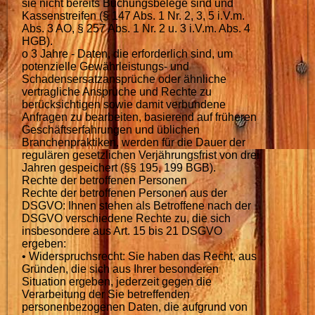
sie nicht bereits Buchungsbelege sind und
Kassenstreifen (§ 147 Abs. 1 Nr. 2, 3, 5 i.V.m.
Abs. 3 AO, § 257 Abs. 1 Nr. 2 u. 3 i.V.m. Abs. 4
HGB).
o 3 Jahre - Daten, die erforderlich sind, um
potenzielle Gewährleistungs- und
Schadensersatzansprüche oder ähnliche
vertragliche Ansprüche und Rechte zu
berücksichtigen sowie damit verbundene
Anfragen zu bearbeiten, basierend auf früheren
Geschäftserfahrungen und üblichen
Branchenpraktiken, werden für die Dauer der
regulären gesetzlichen Verjährungsfrist von drei
Jahren gespeichert (§§ 195, 199 BGB).
Rechte der betroffenen Personen
Rechte der betroffenen Personen aus der
DSGVO: Ihnen stehen als Betroffene nach der
DSGVO verschiedene Rechte zu, die sich
insbesondere aus Art. 15 bis 21 DSGVO
ergeben:
• Widerspruchsrecht: Sie haben das Recht, aus
Gründen, die sich aus Ihrer besonderen
Situation ergeben, jederzeit gegen die
Verarbeitung der Sie betreffenden
personenbezogenen Daten, die aufgrund von