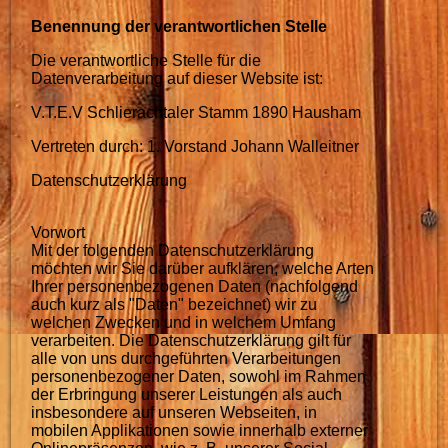
Benennung der verantwortlichen Stelle
Die verantwortliche Stelle für die
Datenverarbeitung auf dieser Website ist:
V.T.E.V Schlierachtaler Stamm 1890 Hausham
Vertreten durch: 1. Vorstand Johann Walleitner
Datenschutzerklärung
Vorwort
Mit der folgenden Datenschutzerklärung
möchten wir Sie darüber aufklären, welche Arten
Ihrer personenbezogenen Daten (nachfolgend
auch kurz als "Daten" bezeichnet) wir zu
welchen Zwecken und in welchem Umfang
verarbeiten. Die Datenschutzerklärung gilt für
alle von uns durchgeführten Verarbeitungen
personenbezogener Daten, sowohl im Rahmen
der Erbringung unserer Leistungen als auch
insbesondere auf unseren Webseiten, in
mobilen Applikationen sowie innerhalb externer