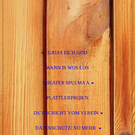
GRIAS EICH GOD
WANN IS WOS LOS
THEATER SPUI MA A
PLATTLERPROB´N
DE´GSCHICHT VOM VEREIN
DATENSCHUTZ/ NO MEHR