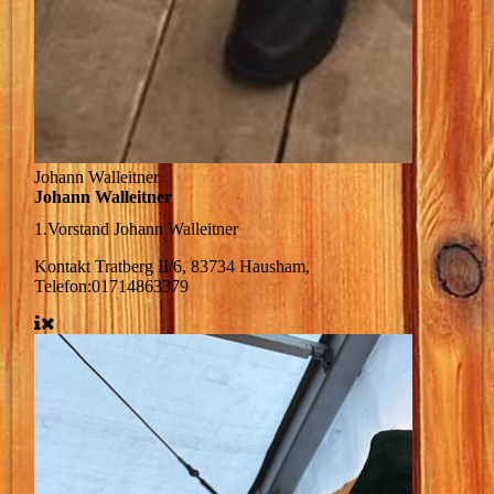
Johann Walleitner
Johann Walleitner
1.Vorstand
Johann Walleitner
Kontakt
Tratberg II/6, 83734 Hausham,
Telefon:01714863379