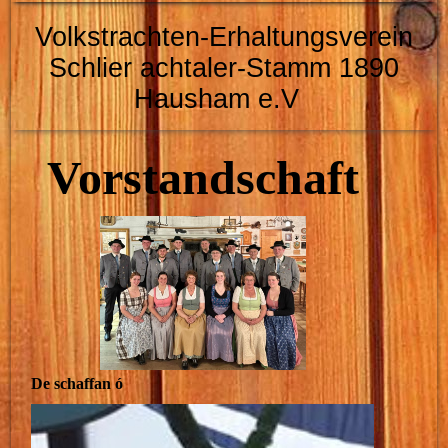
Volkstrachten-Erhaltungsverein
Schlier
achtaler-Stamm 1890
Hausham e.V
Vorstandschaft
De schaffan ó