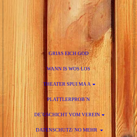
GRIAS EICH GOD
WANN IS WOS LOS
THEATER SPUI MA A
PLATTLERPROB´N
DE´GSCHICHT VOM VEREIN
DATENSCHUTZ/ NO MEHR