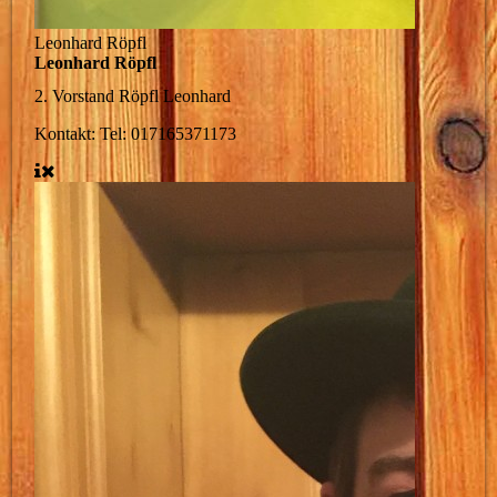
Leonhard Röpfl
Leonhard Röpfl
2. Vorstand
Röpfl Leonhard
Kontakt: Tel: 017165371173