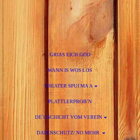
GRIAS EICH GOD
WANN IS WOS LOS
THEATER SPUI MA A
PLATTLERPROB´N
DE´GSCHICHT VOM VEREIN
DATENSCHUTZ/ NO MEHR