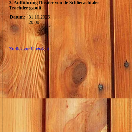
3. AufführungTheater von de Schlierachtaler
Trachtler gspuit
Datum:
31.10.2026
20:00
Zurück zur Übersicht