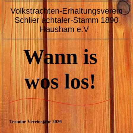
Volkstrachten-Erhaltungsverein
Schlier
achtaler-Stamm 1890
Hausham e.V
Wann is
wos los!
Termine Vereinsjahr 2026