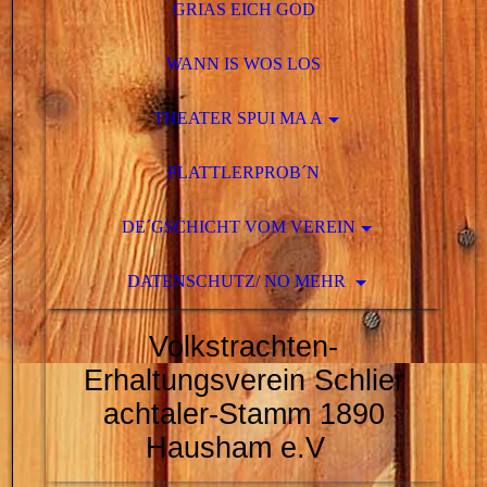
GRIAS EICH GOD
WANN IS WOS LOS
THEATER SPUI MA A
PLATTLERPROB´N
DE´GSCHICHT VOM VEREIN
DATENSCHUTZ/ NO MEHR
Volkstrachten-
Erhaltungsverein Schlier
achtaler-Stamm 1890
Hausham e.V