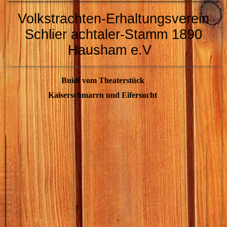
Volkstrachten-Erhaltungsverein
Schlier
achtaler-Stamm 1890
Hausham e.V
Buidl vom Theaterstück
Kaiserschmarrn und Eifersucht