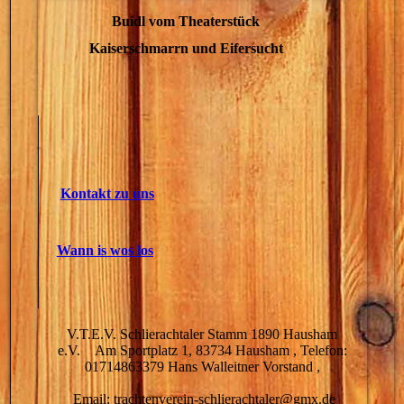
Buidl vom Theaterstück
Kaiserschmarrn und Eifersucht
Kontakt zu uns
Wann is wos los
V.T.E.V. Schlierachtaler Stamm 1890 Hausham
e.V. Am Sportplatz 1, 83734 Hausham , Telefon:
01714863379 Hans Walleitner Vorstand ,
Email: trachtenverein-schlierachtaler@gmx.de