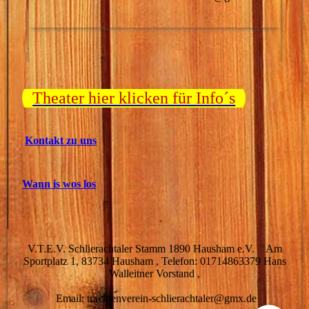
Theater hier klicken für Info´s
Kontakt zu uns
Wann is wos los
V.T.E.V. Schlierachtaler Stamm 1890 Hausham e.V. Am
Sportplatz 1, 83734 Hausham , Telefon: 01714863379 Hans
Walleitner Vorstand ,
Email: trachtenverein-schlierachtaler@gmx.de