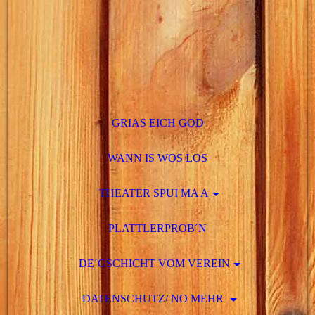
GRIAS EICH GOD
WANN IS WOS LOS
THEATER SPUI MA A
PLATTLERPROB´N
DE´GSCHICHT VOM VEREIN
DATENSCHUTZ/ NO MEHR